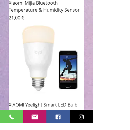
Xiaomi Mijia Bluetooth
Temperature & Humidity Sensor
Prezzo
21,00 €
XIAOMI Yeelight Smart LED Bulb
White E27
Prezzo
29,00 €