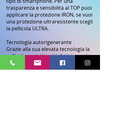
tipo di smartphone. Per una
trasparenza e sensibilità al TOP puoi
applicare la protezione IRON, se vuoi
una protezione ultraresistente scegli
la pellicola ULTRA.
Tecnologia autorigenerante
Grazie alla sua elevata tecnologia la
pellicola protettiva è infatti in grado
di autorigenerarsi più e più volte
quando viene danneggiata da graffi
o altri segni. La pellicola torna
praticamente come nuova.
Grazie all’installazione effettuata
direttamente dai nostri tecnici
specializzati non ci saranno
antiestetiche bolle d’aria. La pellicola
aderirà perfettamente allo schermo
e sarà praticamente invisibile.