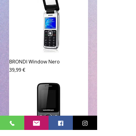
BRONDI Window Nero
Prezzo
39,99 €