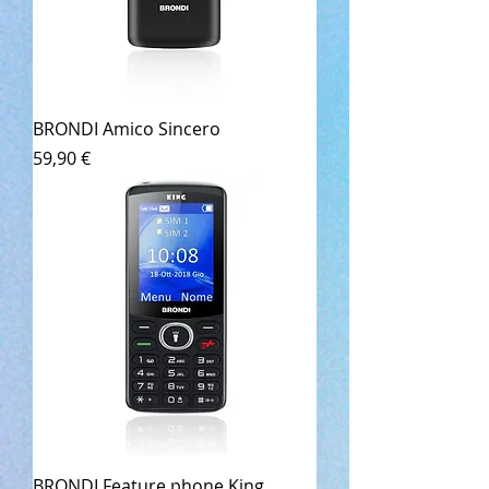
BRONDI Amico Sincero
Prezzo
59,90 €
BRONDI Feature phone King