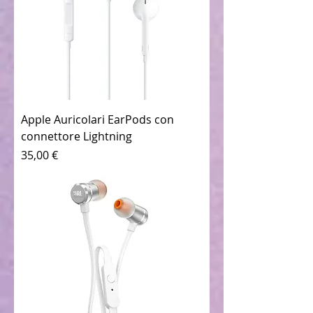
Apple Auricolari EarPods con
connettore Lightning
Prezzo
35,00 €