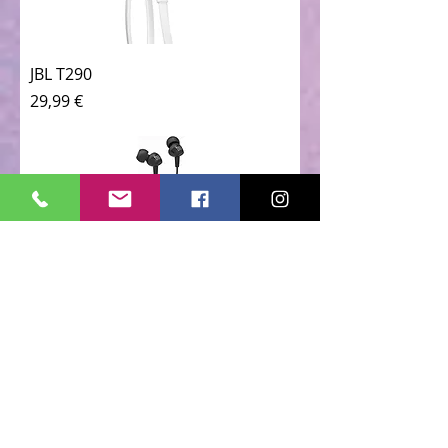
JBL T290
Prezzo
29,99 €
JBL - C100SI auricolari con
microfono e controllo remoto