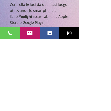
Controlla le luci da qualsiasi luogo
utilizzando lo smartphone e
l'app
Yeelight
(scaricabile da Apple
Store o Google Play).
●
Ampie opzioni di colore
Abbina qualsiasi occasione con i 16
milioni di colori e regola la
luminosità e la temperatura del
colore dal bianco caldo (1700K) alla
luce del giorno (6500K).
●
Controllo vocale
Controlla le tue luci a mani libere
con Amazon Alexa e Google
Assistant.
●
Risparmio energetico
Riduce il consumo energetico fino
all'83 percento senza luminosità o
perdita di qualità rispetto a una