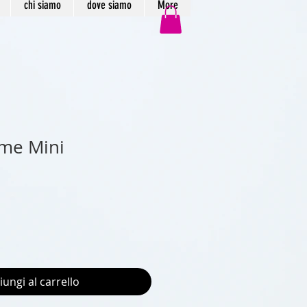
chi siamo
dove siamo
More
me Mini
iungi al carrello