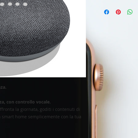
nza.
za, con controllo vocale.
ffronta la giornata, goditi i contenuti di
tua smart home semplicemente con la tua