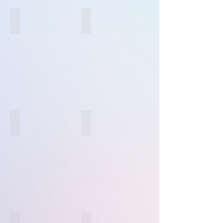
Caricabatterie e supporti Auto
Sport e benessere
Viaggi e Fotografia
Accessori MAC e PC
Sanificazione e Pulizia
Memorie