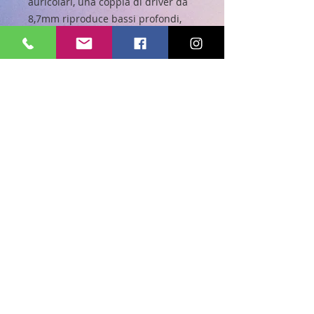
auricolari, una coppia di driver da
8,7mm riproduce bassi profondi,
emettendo il potente suono JBL
Pure Bass che hai ascoltato nelle
sale da concerto, negli stadi e negli
studi di registrazione in tutto il
mondo. Inoltre, un comando ad un
pulsante consente di controllare la
riproduzione musicale, così come il
microfono incorporato permette di
rispondere alle telefonate in tempo
reale, rendendo le JBL T290 le tue
compagne ideali per il lavoro, a
casa ed in viaggio.
Scopri la nostra collezione.
© 2023 BY IQSERVIZI S.r.l.