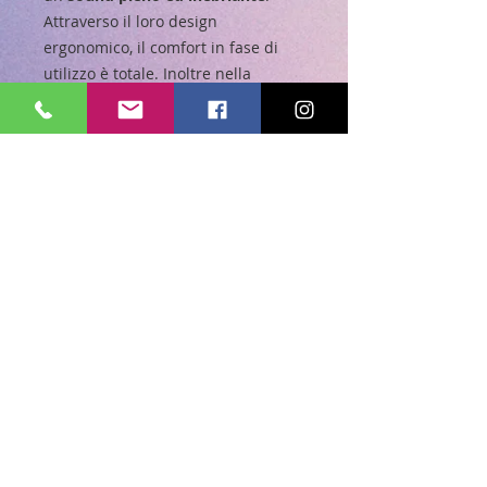
Attraverso il loro design
ergonomico, il comfort in fase di
utilizzo è totale. Inoltre nella
confezione sono presenti
due
gommini
per garantire un
eccellente grip.
NON SOLO MUSICA
Il
cavo Jack universale da 3,5
mm
garantisce un collegamento
estremamente semplice ed efficace
tra auricolari e smartphone.
Attraverso il
tasto di risposta e
fine chiamata
potrai gestire in
tutta comodità le chiamate in
arrivo.
CARATTERISTICHE:
Stereo
Microfono integrato