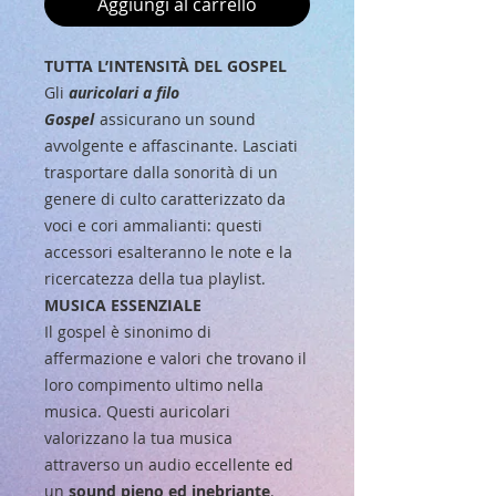
Aggiungi al carrello
TUTTA L’INTENSITÀ DEL GOSPEL
Gli
auricolari a filo
Gospel
assicurano un sound
avvolgente e affascinante. Lasciati
trasportare dalla sonorità di un
genere di culto caratterizzato da
voci e cori ammalianti: questi
accessori esalteranno le note e la
ricercatezza della tua playlist.
MUSICA ESSENZIALE
Il gospel è sinonimo di
affermazione e valori che trovano il
loro compimento ultimo nella
musica. Questi auricolari
valorizzano la tua musica
attraverso un audio eccellente ed
un
sound pieno ed inebriante
.