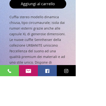
Aggiungi al carrello
Cuffia stereo modello dinamica 
chiusa, tipo circumaurale; isola dai 
rumori esterni grazie anche alle 
capsule XL di generose dimensioni. 
Le nuove cuffie Sennheiser della 
collezione URBANITE uniscono 
l’eccellenza del suono ad una 
qualità premium dei materiali e ad 
uno stile unico. Dispone di 
comandi in-line con un microfono 
integrato, in modo da poter 
prendere le chiamate e ascoltare la 
musica con la semplice pressione 
di un pulsante. Due le varianti utili: 
una per dispositivi Apple iOS, l’altra 
per Samsung Galaxy e device 