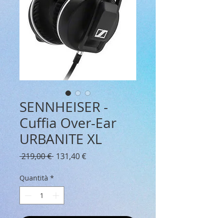
SENNHEISER -
Cuffia Over-Ear
URBANITE XL
Prezzo
Prezzo
 219,00 € 
131,40 €
regolare
scontato
Quantità
*