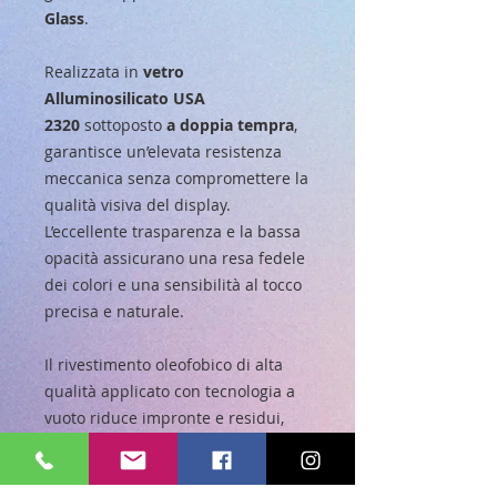
Glass
.
Realizzata in
vetro
Alluminosilicato USA
2320
sottoposto
a doppia tempra
,
garantisce un’elevata resistenza
meccanica senza compromettere la
qualità visiva del display.
L’eccellente trasparenza e la bassa
opacità assicurano una resa fedele
dei colori e una sensibilità al tocco
precisa e naturale.
Il rivestimento oleofobico di alta
qualità applicato con tecnologia a
vuoto riduce impronte e residui,
mantenendo la superficie liscia e
pulita nel tempo. L’adesivo ottico ad