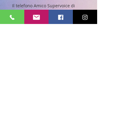
Il telefono Amico Supervoice di
Brondi nasce come modello
dedicato alle persone che
necessitano di un aiuto per l’udito.
Per tale motivo abbiamo pensato
realizzare ed di integrare una
speciale funzione per amplificare
suoni e la voce durante una
conversazione. Tutto questo sarà
possibile grazie agli speciali
auricolari inclusi nella confezione
si potranno quindi sentire meglio
le persone intorno a noi.
Scopri la nostra collezione.
© 2023 BY IQSERVIZI S.r.l.