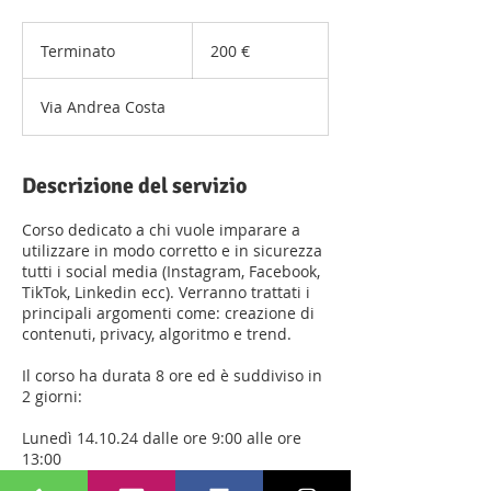
200
euro
Terminato
T
200 €
e
r
Via Andrea Costa
m
i
n
a
Descrizione del servizio
t
o
Corso dedicato a chi vuole imparare a
utilizzare in modo corretto e in sicurezza
tutti i social media (Instagram, Facebook,
TikTok, Linkedin ecc). Verranno trattati i
principali argomenti come: creazione di
contenuti, privacy, algoritmo e trend.
Il corso ha durata 8 ore ed è suddiviso in
2 giorni:
Lunedì 14.10.24 dalle ore 9:00 alle ore
13:00
Martedì 15.10.24 dalle ore 9:00 alle ore