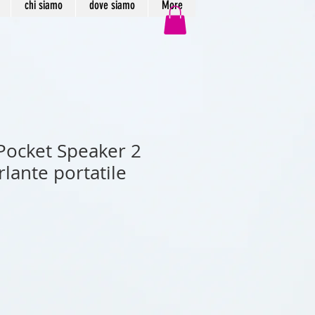
chi siamo
dove siamo
More
Pocket Speaker 2
lante portatile
rezzo
contato