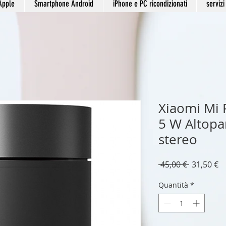
Apple
Smartphone Android
iPhone e PC ricondizionati
servizi
Xiaomi Mi 
5 W Altopar
stereo
Prezzo
P
 45,00 € 
31,50 €
regolare
s
Quantità
*