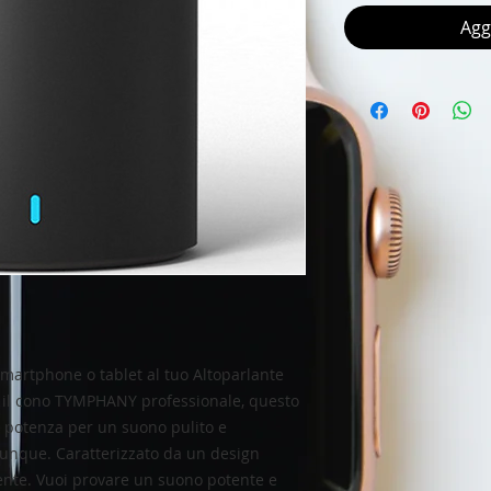
Agg
martphone o tablet al tuo Altoparlante
n il cono TYMPHANY professionale, questo
di potenza per un suono pulito e
vunque. Caratterizzato da un design
ente. Vuoi provare un suono potente e