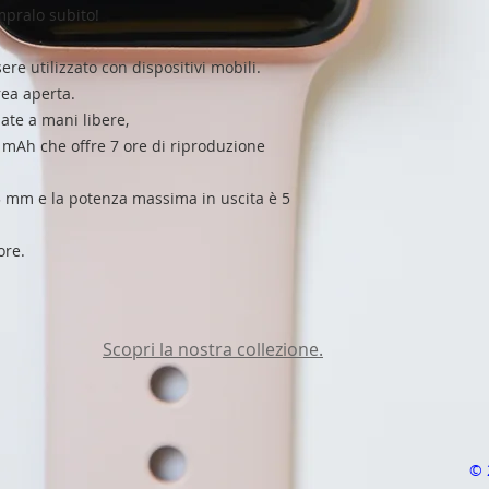
pralo subito!
re utilizzato con dispositivi mobili.
rea aperta.
ate a mani libere,
 mAh che offre 7 ore di riproduzione
 mm e la potenza massima in uscita è 5
ore.
Scopri la nostra collezione.
© 