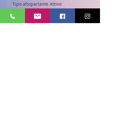
Tipo altoparlante Attivo
Potenza di uscita nominale 6 Watt
Risposta in frequenza 85 - 20000
Hz
Amplificatore Integrato
Interfacce Bluetooth
Dettagli altoparlante
Altoparlante - stereo - 2 x 3 Watt -
<1% THD - 4 Ohm - Batteria
dell'altoparlante ricaricabile
Dimensioni (LxPxH)16.8 cm x 2.45
cm x 5.8 cm
Peso270 g
Scopri la nostra collezione.
© 2023 BY IQSERVIZI S.r.l.