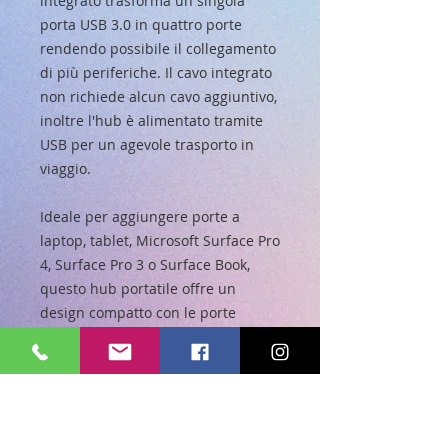
integrato trasforma un singola 
porta USB 3.0 in quattro porte 
rendendo possibile il collegamento 
di più periferiche. Il cavo integrato 
non richiede alcun cavo aggiuntivo, 
inoltre l'hub è alimentato tramite 
USB per un agevole trasporto in 
viaggio.
Ideale per aggiungere porte a 
laptop, tablet, Microsoft Surface Pro 
4, Surface Pro 3 o Surface Book, 
questo hub portatile offre un 
design compatto con le porte 
disposte nella parte superiore, in 
modo che i dispositivi come 
chiavette USB o ricevitori per 
tastiera/mouse wireless siano in 
verticale rispetto alla scrivania. 