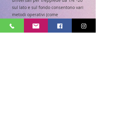
universali per treppiede da 1/4"-20
sul lato e sul fondo consentono vari
metodi operativi (come
l'installazione su treppiede,
monopiede, ecc. ), consente
riprese verticali, orizzontali e
treppiede.
La clip universale per telefono
adotta un design estensibile a
molla, sicuro per il tuo cellulare.
Adatto per telefoni con larghezza di
2.2-3.5 pollici/55mm-90mm, come
iPhone 13 12 11 Pro Max Mini XR XS
X 8 7 6 Plus SE/Samsung Galaxy S20
S10 Note10 Note9 Plus/HUAWEI P50
P40 P30 Mate 40 Mate 30
Pro/Google Pixel 4/Sony Xperia XZ3
X Z2, ecc. Supporto orizzontale
regolabile per mantenere il