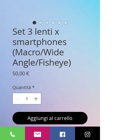
Set 3 lenti x
smartphones
(Macro/Wide
Angle/Fisheye)
Prezzo
50,00 €
Quantità
*
Aggiungi al carrello
Set di cinque lenti in vetro ottico e 