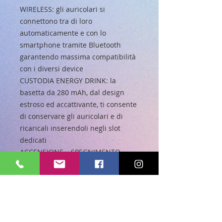
WIRELESS: gli auricolari si
connettono tra di loro
automaticamente e con lo
smartphone tramite Bluetooth
garantendo massima compatibilità
con i diversi device
CUSTODIA ENERGY DRINK: la
basetta da 280 mAh, dal design
estroso ed accattivante, ti consente
di conservare gli auricolari e di
ricaricali inserendoli negli slot
dedicati
ACCENSIONE – SPEGNIMENTO
AUTOMATICI: quando si estraggono
dalla basetta, gli auricolari si
accendono all'istante e sono pronti
all'uso; una volta riposti all’interno
di essa, si spengono subito