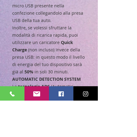
micro USB presente nella
confezione collegandolo alla presa
USB della tua auto.
Inoltre, se volessi sfruttare la
modalità di ricarica rapida, puoi
utilizzare un caricatore
Quick
Charge
(non incluso) invece della
presa USB: in questo modo il livello
di energia del tuo dispositivo sarà
già al
50%
in soli 30 minuti.
AUTOMATIC DETECTION SYSTEM
La
tecnologia ADS
(Automatic
Detection System) permette a
questo caricabatterie di
riconoscere le esigenze di
alimentazione del dispositivo
garantendo il corretto livello di
energia al fine di
evitarne il