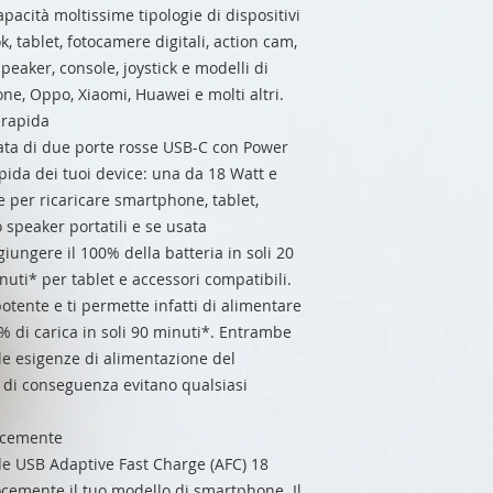
pacità moltissime tipologie di dispositivi
 tablet, fotocamere digitali, action cam,
 speaker, console, joystick e modelli di
, Oppo, Xiaomi, Huawei e molti altri.
 rapida
tata di due porte rosse USB-C con Power
apida dei tuoi device: una da 18 Watt e
e per ricaricare smartphone, tablet,
 speaker portatili e se usata
iungere il 100% della batteria in soli 20
nuti* per tablet e accessori compatibili.
tente e ti permette infatti di alimentare
0% di carica in soli 90 minuti*. Entrambe
le esigenze di alimentazione del
e di conseguenza evitano qualsiasi
.
locemente
rde USB Adaptive Fast Charge (AFC) 18
locemente il tuo modello di smartphone. Il