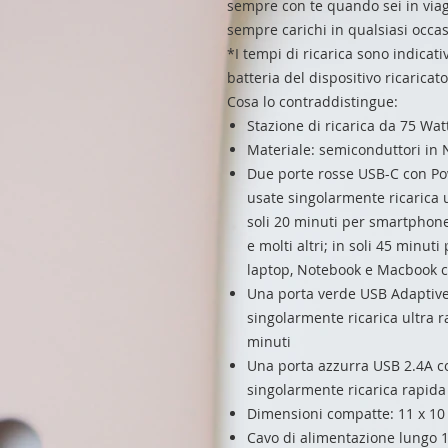
sempre con te quando sei in viagg
sempre carichi in qualsiasi occa
*I tempi di ricarica sono indicat
batteria del dispositivo ricaricato
Cosa lo contraddistingue:
Stazione di ricarica da 75 Watt
Materiale: semiconduttori in N
Due porte rosse USB-C con Pow
usate singolarmente ricarica u
soli 20 minuti per smartphon
e molti altri; in soli 45 minuti
laptop, Notebook e Macbook c
Una porta verde USB Adaptive
singolarmente ricarica ultra r
minuti
Una porta azzurra USB 2.4A co
singolarmente ricarica rapida 
Dimensioni compatte: 11 x 10 
Cavo di alimentazione lungo 