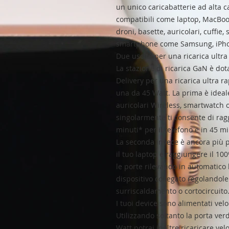
un unico caricabatterie ad alta ca
compatibili come laptop, MacBook,
droni, basette, auricolari, cuffie,
smartphone come Samsung, iPhone
Due uscite per una ricarica ultra
La stazione di ricarica GaN è do
Delivery per una ricarica ultra r
una da 45 Watt. La prima è ideal
auricolari Wireless, smartwatch o
singolarmente ti consente di ragg
minuti* per il telefono e in 45 mi
La seconda invece è ancora più po
il tuo laptop e raggiungere il 10
le porte rilevando in automatico 
dispositivo collegato regolandol
surriscaldamento o cortocircuito
I tuoi device sono alimentati ve
Utilizzando soltanto la porta ve
Watt potrai inoltre ricaricare ve