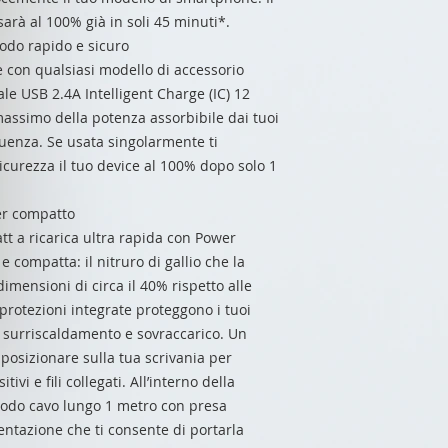
 sarà al 100% già in soli 45 minuti*.
modo rapido e sicuro
e con qualsiasi modello di accessorio
ale USB 2.4A Intelligent Charge (IC) 12
massimo della potenza assorbibile dai tuoi
guenza. Se usata singolarmente ti
sicurezza il tuo device al 100% dopo solo 1
er compatto
tt a ricarica ultra rapida con Power
 compatta: il nitruro di gallio che la
mensioni di circa il 40% rispetto alle
 protezioni integrate proteggono i tuoi
, surriscaldamento e sovraccarico. Un
 posizionare sulla tua scrivania per
tivi e fili collegati. All’interno della
omodo cavo lungo 1 metro con presa
ntazione che ti consente di portarla