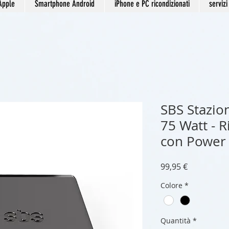
Apple
Smartphone Android
iPhone e PC ricondizionati
servizi
SBS Stazion
75 Watt - R
con Power 
Prezzo
99,95 €
Colore
*
Quantità
*