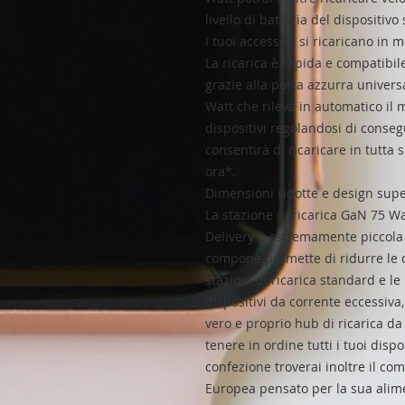
livello di batteria del dispositivo
I tuoi accessori si ricaricano in 
La ricarica è rapida e compatibil
grazie alla porta azzurra univers
Watt che rileva in automatico il 
dispositivi regolandosi di conse
consentirà di ricaricare in tutta 
ora*.
Dimensioni ridotte e design sup
La stazione di ricarica GaN 75 Wa
Delivery è estremamente piccola e
compone permette di ridurre le di
stazioni di ricarica standard e le
dispositivi da corrente eccessiva
vero e proprio hub di ricarica da
tenere in ordine tutti i tuoi disposi
confezione troverai inoltre il c
Europea pensato per la sua alime