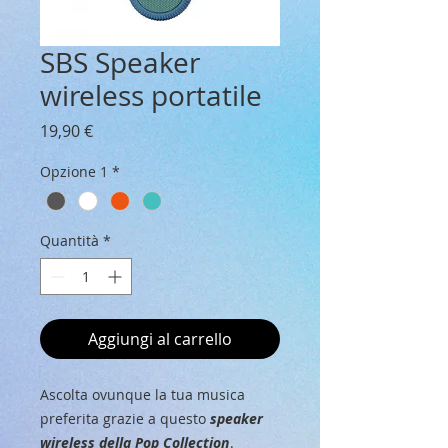
SBS Speaker
wireless portatile
Prezzo
19,90 €
Opzione 1
*
Quantità
*
Aggiungi al carrello
Ascolta ovunque la tua musica
preferita grazie a questo
speaker
wireless della Pop Collection
.