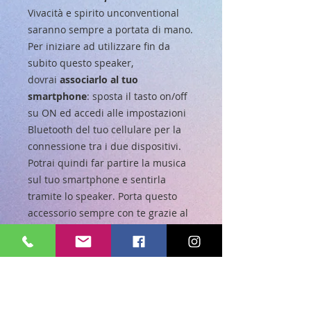
Vivacità e spirito unconventional
saranno sempre a portata di mano.
Per iniziare ad utilizzare fin da
subito questo speaker,
dovrai
associarlo al tuo
smartphone
: sposta il tasto on/off
su ON ed accedi alle impostazioni
Bluetooth del tuo cellulare per la
connessione tra i due dispositivi.
Potrai quindi far partire la musica
sul tuo smartphone e sentirla
tramite lo speaker. Porta questo
accessorio sempre con te grazie al
comodo
gancio
da attaccare alla
cintura, al passante dei pantaloni
oppure al tuo zaino.
Una volta che l’energia all’interno
dell’altoparlante sarà esaurita,