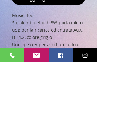
Music Box
Speaker bluetooth 3W, porta micro
USB per la ricarica ed entrata AUX,
BT 4.2, colore grigio
Uno speaker per ascoltare al tua
musica preferita in compagnia
ovunque ti trovi. Music Box è una
cassa wireless compatta che può
collegarsi, attraverso la tecnologia
wireless, al tuo smartphone.
Music Box è dotato di porta Micro-
USB e connettore Jack 3,5 mm.
Caratteristiche:
Batteria: 300 mAh (inclusa)
Raggio di connessione: 10 m
Cavo Jack 3,5 mm incluso