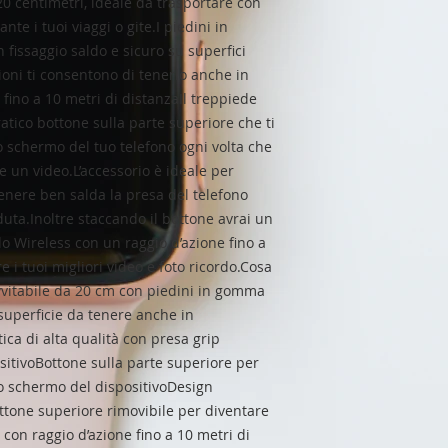
0 centimetri, ideale da trasportare con
ante i tuoi viaggi o gite.I piedini in
fissaggio saldo e sicuro su superfici
oni ti consentono di tenerlo anche in
 fino a 10 metri di distanzaIl treppiede
tico bottone sulla parte superiore che ti
o schermo del tuo telefono ogni volta che
e un video.L’accessorio è ideale per
nere ben salda la presa del telefono
duta.Inoltre staccando il bottone avrai un
 Wireless con un raggio d’azione fino a
e i tuoi migliori video e foto ricordo.Cosa
vvitabile da 20 cm con piedini in gomma
superficie da tenere anche in
ca di alta qualità con presa grip
positivoBottone sulla parte superiore per
o schermo del dispositivoDesign
tone superiore rimovibile per diventare
con raggio d’azione fino a 10 metri di