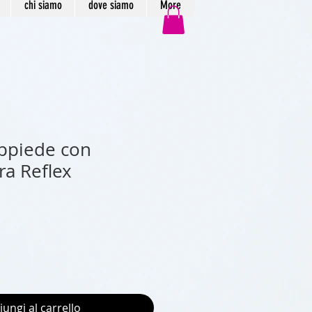
chi siamo
dove siamo
More
eppiede con
a Reflex
iungi al carrello