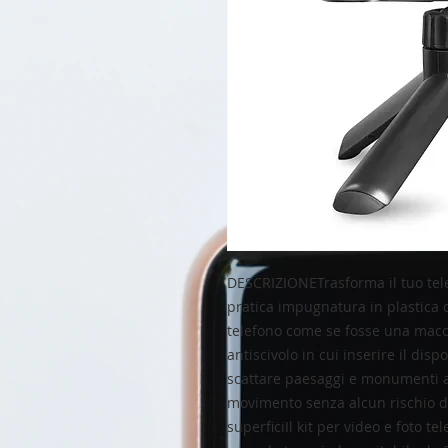
DESCRIZIONETrasforma il tuo tel
pratica impugnatura in plastica di
telefono come se fosse una macch
antiscivolo in cui inserire il disp
scattare paesaggi e monumenti 
movimento senza alcun rischio d
superficiIl kit per video e foto te