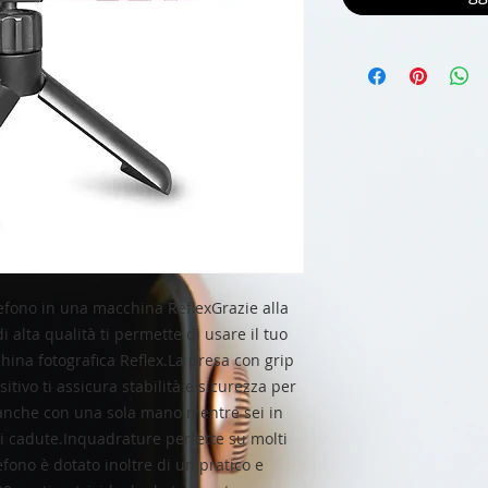
efono in una macchina ReflexGrazie alla
 alta qualità ti permette di usare il tuo
ina fotografica Reflex.La presa con grip
ositivo ti assicura stabilità e sicurezza per
anche con una sola mano mentre sei in
i cadute.Inquadrature perfette su molti
lefono è dotato inoltre di un pratico e