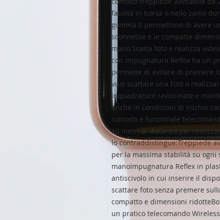
comodo treppiede avvitabile da 2
facilità in borsa o nello zaino dur
gomma ti permettono di avere un 
sconnesse e le compatte dimensi
mano.Scatta foto e realizza video
con impugnatura Reflex ha un pra
permette di evitare di premere l
vuoi scattare una foto o realizzar
inquadrature ravvicinate e mante
anche in condizioni di rischio ca
comodo e funzionale telecomando
10 metri di distanza per realizzar
lo contraddistingue:Treppiede a
per la massima stabilità su ogni 
manoImpugnatura Reflex in plasti
antiscivolo in cui inserire il dis
scattare foto senza premere sull
compatto e dimensioni ridotteBot
un pratico telecomando Wireless 