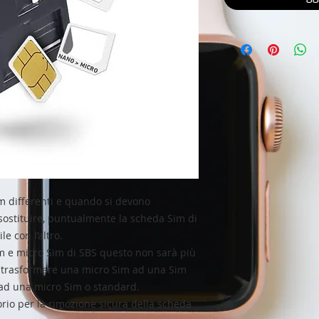
m differenti e quando si devono
stituire, puntualmente la scheda Sim di
 con l’altro.
im e micro Sim di SBS questo non sarà più
i trasformare una micro Sim ad una Sim
ad una micro Sim o standard.
orio per la rimozione sicura della scheda