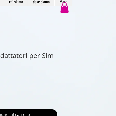
chi siamo
dove siamo
More
adattatori per Sim
iungi al carrello