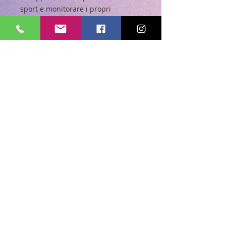
sport e monitorare i propri
traguardi quotidiani.
Scaricabile
gratuitamente
da Appl
e App Store e Google Play Store,
permette di collegare tutti i
dispositivi della
linea Go Life
tra
cui diversi fitness tracker, corda per
saltare, pesi, bilancia di
composizione corporea, bilancia
nutrizionale e cadenziometro per le
bici.
Caratteristiche:
Wireless
Dispositivo Go Life, compatibile
con iOS (versione 8.0 e
successive) e Android (versione
4.3 e successive)
Monitora: frequenza cardiaca,