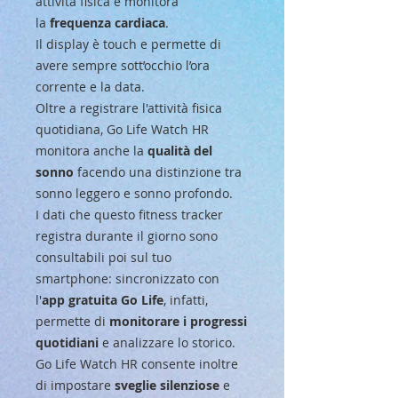
attività fisica e monitora
la
frequenza cardiaca
.
Il display è touch e permette di
avere sempre sott’occhio l’ora
corrente e la data.
Oltre a registrare l'attività fisica
quotidiana, Go Life Watch HR
monitora anche la
qualità del
sonno
facendo una distinzione tra
sonno leggero e sonno profondo.
I dati che questo fitness tracker
registra durante il giorno sono
consultabili poi sul tuo
smartphone: sincronizzato con
l'
app gratuita Go Life
, infatti,
permette di
monitorare i progressi
quotidiani
e analizzare lo storico.
Go Life Watch HR consente inoltre
di impostare
sveglie silenziose
e