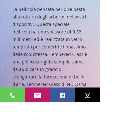
La pellicola pensata per dire basta
alla rottura degli schermi dei vostri
dispositivi. Questa speciale
pellicola ha uno spessore di 0.33
millimetri ed è realizzata in vetro
temprato per conferirle il massimo
della robustezza. Tempered Glass è
una pellicola rigida semplicissima
da applicare in grado di
scongiurare la formazione di bolle
d'aria. Tempered Glass di NUDO ha
una superficie estremamente
liscia.
N.B. a causa della copertura totale
del display è possibile che l'utilizzo
di gel cover possa compromettere
l'adesione di questo prodotto al