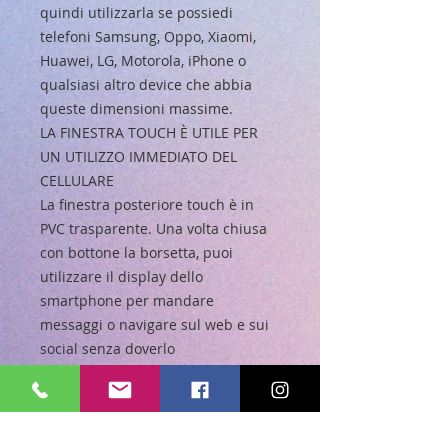
quindi utilizzarla se possiedi
telefoni Samsung, Oppo, Xiaomi,
Huawei, LG, Motorola, iPhone o
qualsiasi altro device che abbia
queste dimensioni massime.
LA FINESTRA TOUCH È UTILE PER
UN UTILIZZO IMMEDIATO DEL
CELLULARE
La finestra posteriore touch è in
PVC trasparente. Una volta chiusa
con bottone la borsetta, puoi
utilizzare il display dello
smartphone per mandare
messaggi o navigare sul web e sui
social senza doverlo
necessariamente estrarre tutte le
volte.
PORTA OVUNQUE SMARTPHONE ED
EFFETTI PERSONALI