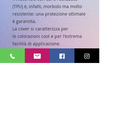
(TPU) è, infatti, morbido ma molto
resistente: una protezione ottimale
è garantita.
La cover si caratterizza per
le colorazioni cool e per l'estrema
facilità di applicazione.
Essendo una custodia sottile e
liscia, lo smartphone potrà essere
riposto in tasca senza alcun
fastidio di ingombro.
Caratteristiche:
Morbida
Colorata
Facile da applicare
Liberi sia il display che il foro
per fotocamera
Diasponibile per i seguenti