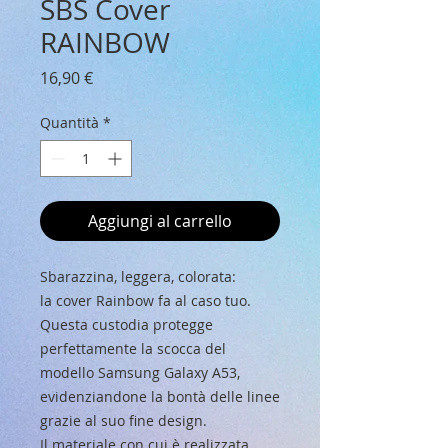
SBS Cover
RAINBOW
Prezzo
16,90 €
Quantità
*
Aggiungi al carrello
Sbarazzina, leggera, colorata:
la cover Rainbow fa al caso tuo.
Questa custodia protegge
perfettamente la scocca del
modello Samsung Galaxy A53,
evidenziandone la bontà delle linee
grazie al suo fine design.
Il materiale con cui è realizzata