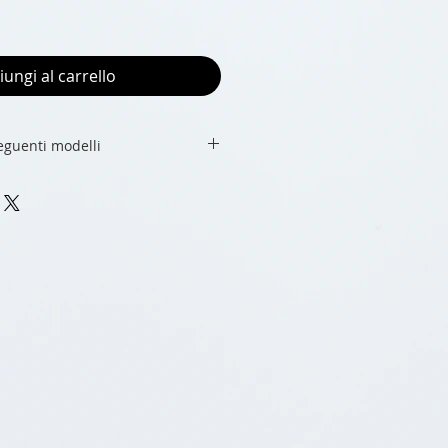
iungi al carrello
seguenti modelli
 / 12 Pro / 12 Pro Max
 11 Pro Max
XS Max
8
/ A21s / A41 / A51 / A71
 PRO 2019/Y6S/HONOR 8A /P40 /P