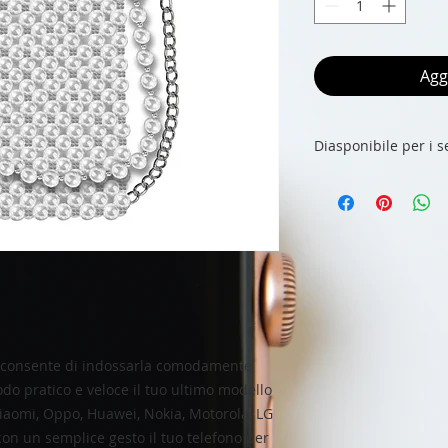
Agg
Diasponibile per i 
iPhone 12 / 12 /Mini
iPhone 11 /11 Pro /
iPhone X / XS /XR /
iPhone SE 2020 / 7 /
Samsung Galaxy A21 
HUAWEI Y6 2019/Y6
Smart Pro
Xiaomi Redmi 9
ti consente di indossarla comodamente
odo pratico e veloce il tuo ultimo modello
aomi, Oppo, Huawei, Nokia, Motorola, LG
e con un semplice gesto il tuo telefono per