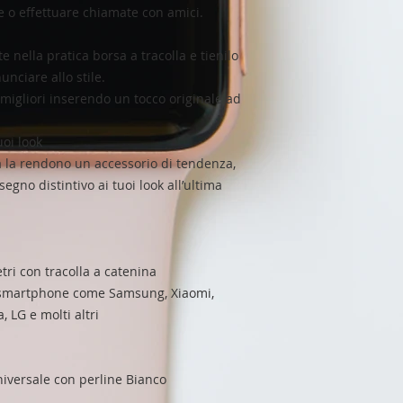
e o effettuare chiamate con amici.
e nella pratica borsa a tracolla e tienilo
nunciare allo stile.
 migliori inserendo un tocco originale ad
uoi look
na la rendono un accessorio di tendenza,
gno distintivo ai tuoi look all’ultima
ri con tracolla a catenina
n smartphone come Samsung, Xiaomi,
 LG e molti altri
iversale con perline Bianco