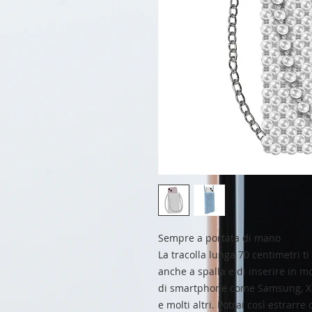
Sempre a portata di mano
La tracolla lunga 70 centimetri 
anche a spalla e di inserire in m
di smartphone come Samsung, Xi
e molti altri. Potrai così estrarr