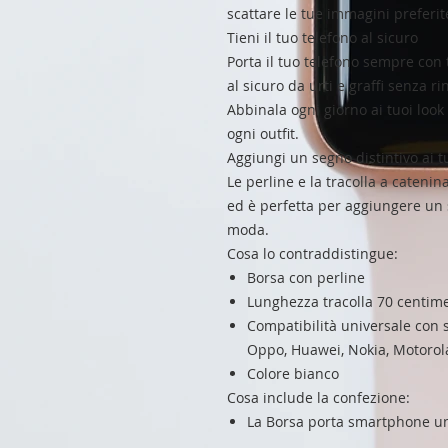
scattare le tue immagini preferit
Tieni il tuo telefono al sicuro
Porta il tuo telefono sempre con t
al sicuro da urti e graffi senza ri
Abbinala ogni giorno ai tuoi look
ogni outfit.
Aggiungi un segno distintivo ai t
Le perline e la tracolla a cateni
ed è perfetta per aggiungere un se
moda.
Cosa lo contraddistingue:
Borsa con perline
Lunghezza tracolla 70 centimet
Compatibilità universale co
Oppo, Huawei, Nokia, Motorola,
Colore bianco
Cosa include la confezione:
La Borsa porta smartphone un