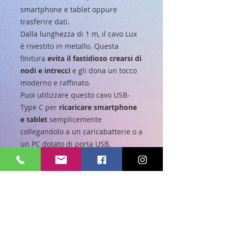
smartphone e tablet oppure
trasferire dati.
Dalla lunghezza di 1 m, il cavo Lux
è rivestito in metallo. Questa
finitura
evita il fastidioso crearsi di
nodi e intrecci
e gli dona un tocco
moderno e raffinato.
Puoi utilizzare questo cavo USB-
Type C per
ricaricare smartphone
e tablet
semplicemente
collegandolo a un caricabatterie o a
un PC dotato di porta USB.
Lux consente anche
di
trasferire
e
sincronizzare
rapidamente i dati
e le immagini
tra i tuoi dispositivi: è sufficiente
collegare il connettore USB 2.0 al