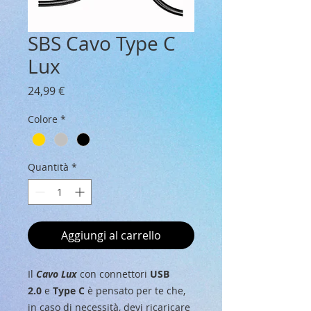
SBS Cavo Type C
Lux
Prezzo
24,99 €
Colore
*
Quantità
*
Aggiungi al carrello
Il
Cavo Lux
con connettori
USB
2.0
e
Type C
è pensato per te che,
in caso di necessità, devi ricaricare