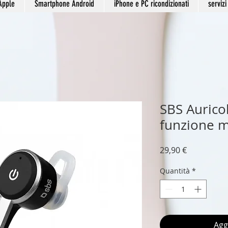
Apple
Smartphone Android
iPhone e PC ricondizionati
servizi
SBS Aurico
funzione m
Prezzo
29,90 €
Quantità
*
Agg