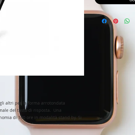
li altri per la forma arrotondata
imale del tasto di risposta. Una
onomia di 100 ore in modalità stand by. Si
.