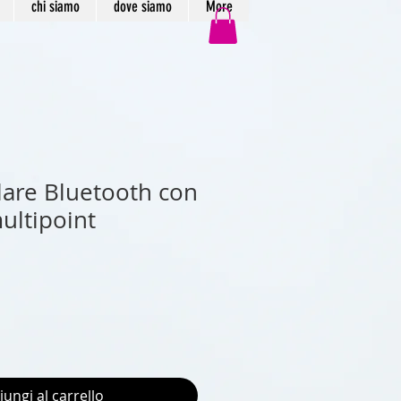
chi siamo
dove siamo
More
lare Bluetooth con
ultipoint
iungi al carrello