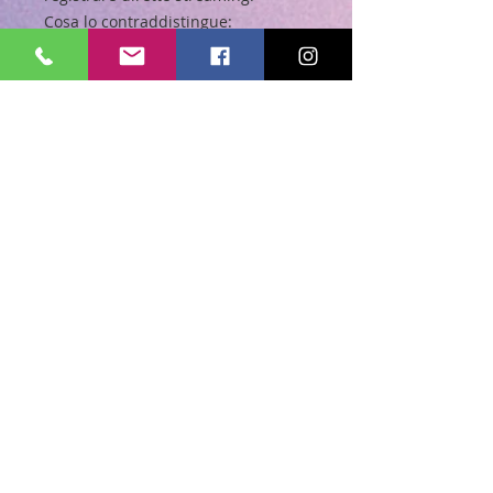
Cosa lo contraddistingue:
Anello LED con diametro da 25
centimetri orientabile a 360° per
rendere la luminosità ottimale
Treppiede estensibile fino a 1,60
metri con piedini regolabili per
la massima stabilità su ogni
superficie
Braccio flessibile con supporto
smartphone per inclinazione e
angolazione personalizzata
Telecomando Wireless con
raggio d’azione fino a 10 metri di
distanza
Tre diversi livelli di regolazione
per la temperatura della luce:
bianca, calda, naturale
Regolazione dell’intensità della