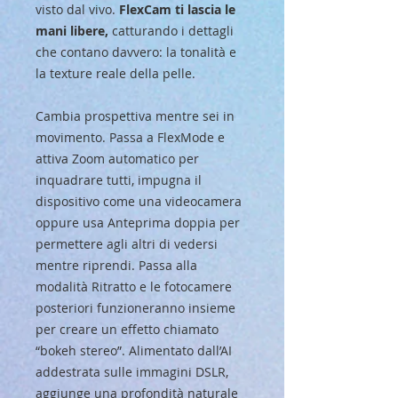
visto dal vivo.
FlexCam ti lascia le
mani libere,
catturando i dettagli
che contano davvero: la tonalità e
la texture reale della pelle.
Cambia prospettiva mentre sei in
movimento. Passa a FlexMode e
attiva Zoom automatico per
inquadrare tutti, impugna il
dispositivo come una videocamera
oppure usa Anteprima doppia per
permettere agli altri di vedersi
mentre riprendi. Passa alla
modalità Ritratto e le fotocamere
posteriori funzioneranno insieme
per creare un effetto chiamato
“bokeh stereo”. Alimentato dall’AI
addestrata sulle immagini DSLR,
aggiunge una profondità naturale