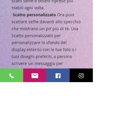
scatti selfie e ottieni riprese più
stabili ogni volta.
Scatto personalizzato
Ora puoi
scattare selfie davanti allo specchio
che mostrano un po’ più di te. Usa
Scatto personalizzato per
personalizzare lo sfondo del
display esterno con le tue foto o i
tuoi disegni preferiti, o persino
scrivere un messaggio per
esprimerti mentre scatti.
Doppia registrazione
Crea
contenuti dinamici che mostrano
contemporaneamente prospettive
diverse. Attiva la doppia
visualizzazione, che può apparire
sia sulla FlexWindow che sullo
schermo principale, così tu e il tuo
soggetto potete visualizzare