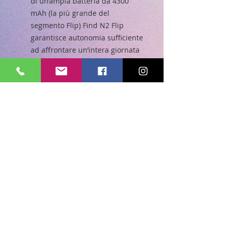
di un’ampia batteria da 4300
mAh (la più grande del
segmento Flip) Find N2 Flip
garantisce autonomia sufficiente
ad affrontare un’intera giornata
di utilizzo.
Caratteristiche Tecniche:
Dimensioni Aperto: 166,2 x 75,2
x 7,45 mm
Dimensioni Chiuso: 85,5 x 75,2 x
16,02 mm
Batteria: 4300mAh - fast
charging SuperVOOC 44W
Fotocamera Principale Doppia
50MP + 8MP, 20x Digital Zoom
Fotocamera Selfie 32 MP
Memoria RAM 8GB, Memoria
Interna: 256GB(non espandibile)