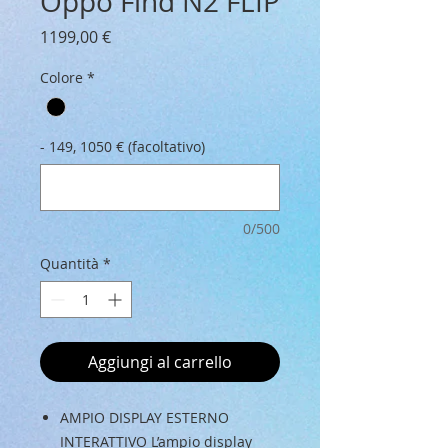
Oppo Find N2 FLIP
Prezzo
1199,00 €
Colore
*
- 149, 1050 € (facoltativo)
0/500
Quantità
*
Aggiungi al carrello
AMPIO DISPLAY ESTERNO
INTERATTIVO L’ampio display