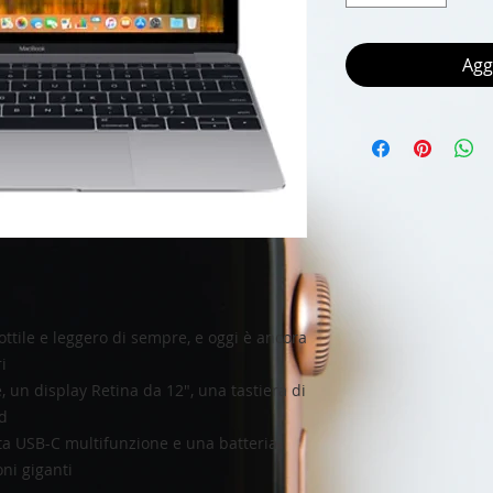
Agg
ttile e leggero di sempre, e oggi è ancora
i
, un display Retina da 12", una tastiera di
d
rta USB-C multifunzione e una batteria
oni giganti