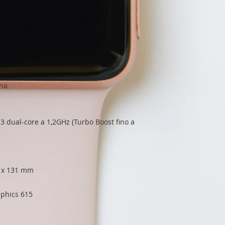
ina
3 dual-core a 1,2GHz (Turbo Boost fino a
5 x 131 mm
aphics 615