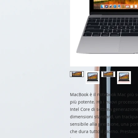
MacBook è il notebook Mac più so
più potente. Ha i nuovi processor
Intel Core di settima generazione
dimensioni standard, un trackpa
sensibile alla pressione, una po
che dura tutto il giorno. Prestazi