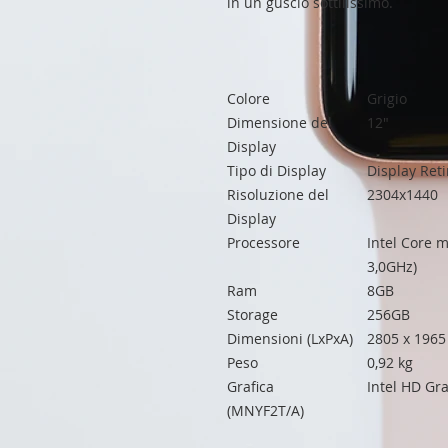
in un guscio sottilissimo.
Colore
Grigio
Dimensione del
12"
Display
Tipo di Display
Display Ret
Risoluzione del
2304x1440
Display
Processore
Intel Core m
3,0GHz)
Ram
8GB
Storage
256GB
Dimensioni (LxPxA)
2805 x 196
Peso
0,92 kg
Grafica
Intel HD Gr
(MNYF2T/A)