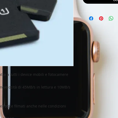
a a tutti i device mobili e fotocamere 
on velocità di 45MB/s in lettura e 10MB/s 
 foto e filmati anche nelle condizioni 