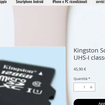
Apple
Smartphone Android
iPhone e PC ricondizionati
servizi
Kingston 
UHS-I clas
Prezzo
45,90 €
Quantità
*
Agg