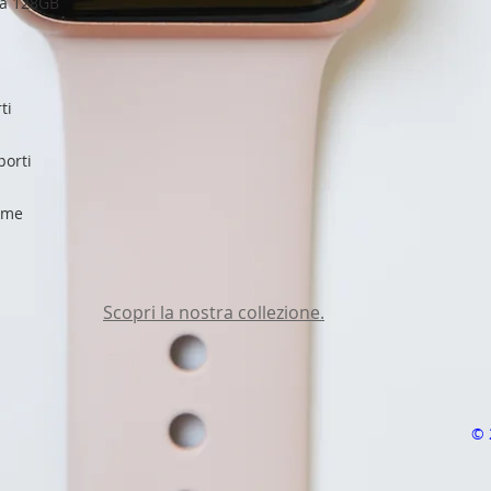
 a 128GB
ti
orti 
reme
Scopri la nostra collezione.
© 