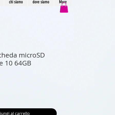
chi siamo
dove siamo
More
Scheda microSD
se 10 64GB
iungi al carrello