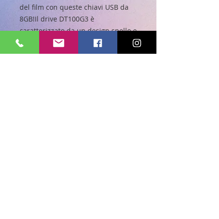
del film con queste chiavi USB da 
8GB!Il drive DT100G3 è 
caratterizzato da un design snello e 
compatto e da un rapporto costi-
efficacia ottimale, che consente di 
minimizzare gli investimenti 
richiesti per migrare con piena 
soddisfazione alla tecnologia USB 
3.0. Disponibile con capacità da 
8GB a 128GB, il drive DT100G3 è 
retrocompatibile con lo standard 
USB 2.0 e comprende una garanzia 
di cinque anni. Passate subito a 
una soluzione di storage portatile a 
prova di futuro!
Scopri la nostra collezione.