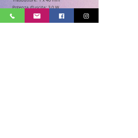
Potenza d’uscita: 3,0 W
Risposta in frequenza: 180 Hz – 20
kHz
Rapporto segnale-rumore: ≥ 80 dB
Tipo di batteria: Polimeri agli ioni di
litio (3,7 V, 730 mAh)
Tempo di ricarica della batteria: 2
1/2 ore
Autonomia in riproduzione: fino a 5
ore (varia a seconda del livello del
volume e dei contenuti audio)
Dimensioni (A x L x P): 71,2 x 86,0 x
31,6 (mm)
Peso: 184 g
Potenza trasmettitore Bluetooth: 0-
4 dbm
Frequenza trasmettitore Bluetooth:
2,402-2,480 GHz