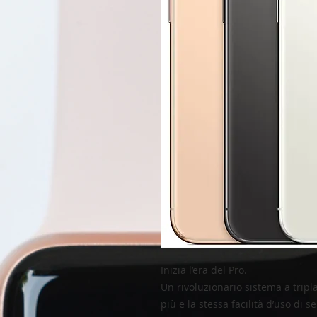
Inizia l’era del Pro.
Un rivoluzionario sistema a tripl
più e la stessa facilità d’uso di