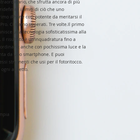
straordinario, che sfrutta ancora di più
definire i limiti di ciò che uno
rimo iPhone così potente da meritarsi il
ro. Ci siamo superati. Tre volte.Il primo
nisce una tecnologia sofisticatissima alla
 Il risultato è un’inquadratura fino a
raordinarie anche con pochissima luce e la
unta da uno smartphone. E puoi
tessi strumenti che usi per il fotoritocco.
 ogni aspetto.
ampia