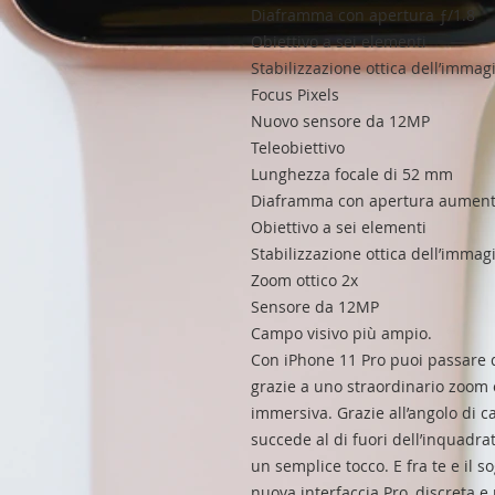
Diaframma con apertura ƒ/1.8
Obiettivo a sei elementi
Stabilizzazione ottica dell’imma
Focus Pixels
Nuovo sensore da 12MP
Teleobiettivo
Lunghezza focale di 52 mm
Diaframma con apertura aumenta
Obiettivo a sei elementi
Stabilizzazione ottica dell’immag
Zoom ottico 2x
Sensore da 12MP
Campo visivo più ampio.
Con iPhone 11 Pro puoi passare da
grazie a uno straordinario zoom o
immersiva. Grazie all’angolo di 
succede al di fuori dell’inquadrat
un semplice tocco. E fra te e il s
nuova interfaccia Pro, discreta e 