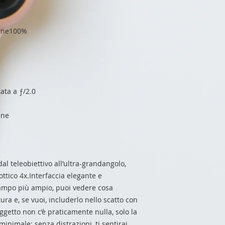
gine100%
ta a ƒ/2.0
ine
l teleobiettivo all’ultra-grandangolo,
ttico 4x.Interfaccia elegante e
campo più ampio, puoi vedere cosa
ura e, se vuoi, includerlo nello scatto con
oggetto non c’è praticamente nulla, solo la
minimale: senza distrazioni, ti sentirai