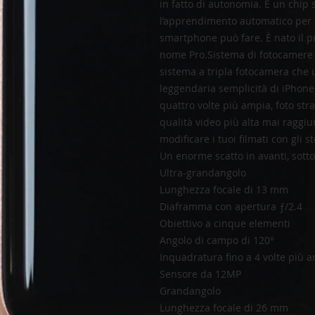
in fatto di autonomia. E un chip 
l’apprendimento automatico per ri
smartphone può fare. È nato il p
nome Pro.Sistema di fotocamere P
sistema a tripla fotocamera che u
leggendaria semplicità di iPhone.
quattro volte più ampia, foto st
qualità video più alta mai raggi
modificare i tuoi filmati con gli s
Un enorme scatto in avanti, sotto
Ultra-grandangolo
Lunghezza focale di 13 mm
Diaframma con apertura ƒ/2.4
Obiettivo a cinque elementi
Angolo di campo di 120°
Inquadratura fino a 4 volte più 
Sensore da 12MP
Grandangolo
Lunghezza focale di 26 mm