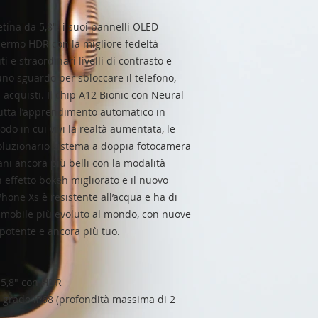
tina da 5,8": i suoi pannelli OLED
ermo HDR con la migliore fedeltà
i e straordinari livelli di contrasto e
uno sguardo per sbloccare il telefono,
 acquisti. Il chip A12 Bionic con Neural
utta l’apprendimento automatico in
do in cui vivi la realtà aumentata, le
 rivoluzionario sistema a doppia fotocamera
ani ancora più belli con la modalità
un effetto bokeh migliorato e il nuovo
Phone Xs è resistente all’acqua e ha di
vo mobile più evoluto al mondo, con nuove
 potente e ancora più tuo.
 5,8" con HDR
i grado IP68 (profondità massima di 2