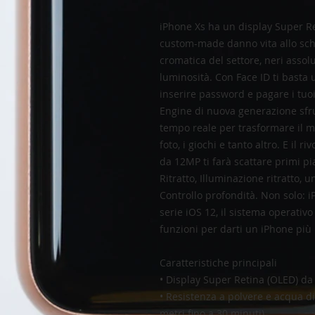
iPhone Xs ha un display Super Re
custom-made danno vita allo sch
cromatica del settore, neri assolut
luminosità. Con Face ID ti basta 
inserire password e pagare i tuoi
Engine di nuova generazione sfr
tempo reale per trasformare il mo
foto, i giochi e tanto altro. E il
da 12MP ti farà scattare primi pi
Ritratto, Illuminazione ritratto, 
Controllo profondità. Non solo: i
serie iOS 12, il sistema operati
funzioni per darti un iPhone più
Caratteristiche principali
• Display Super Retina (OLED) da
• Resistenza a polvere e acqua d
metri fino a 30 minuti)