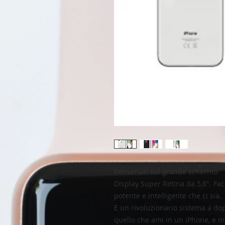
Benvenuti sul grande schermo.
Display Super Retina da 5,8". Fac
potente e intelligente che ci sia.
E un rivoluzionario sistema a do
quello che ami in un iPhone, e mo