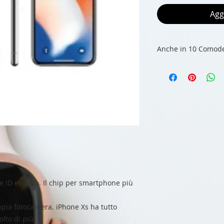
Agg
Anche in 10 Comode
e ID evoluto. Il chip per smartphone più
ppia fotocamera. iPhone Xs ha tutto
lto di più.