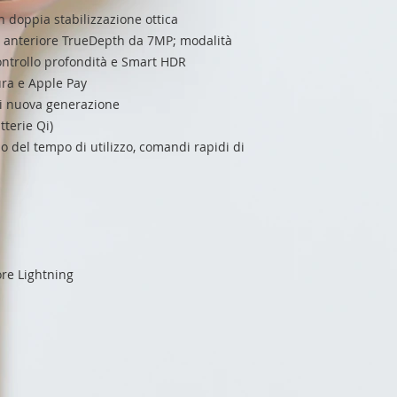
 doppia stabilizzazione ottica
a anteriore TrueDepth da 7MP; modalità
 Controllo profondità e Smart HDR
cura e Apple Pay
di nuova generazione
tterie Qi)
o del tempo di utilizzo, comandi rapidi di
ore Lightning