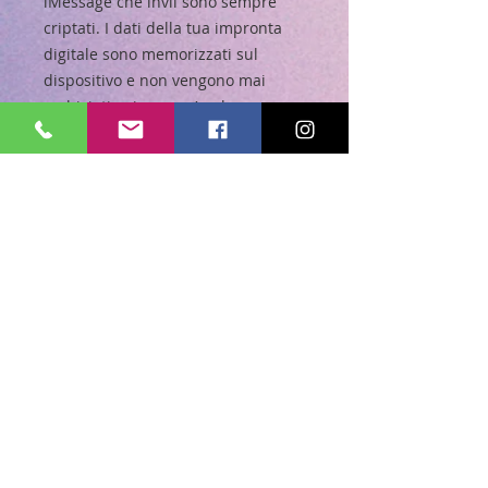
iMessage che invii sono sempre
criptati. I dati della tua impronta
digitale sono memorizzati sul
dispositivo e non vengono mai
archiviati sui server Apple o su
iCloud. Apple Pay non condivide il
numero della tua carta. E la lista
potrebbe continuare a lungo
A prova di schizzi, spruzzi e splash:
iPhone SE è resistente all’acqua fino
a un 1 metro di profondità per 30
minuti. Non teme liquidi come
caffè, tè e altre bevande. E
nemmeno la polvere.
Meno ricariche, più episodi:
Lo spettacolo deve continuare. E
anche a lungo: con iPhone SE puoi