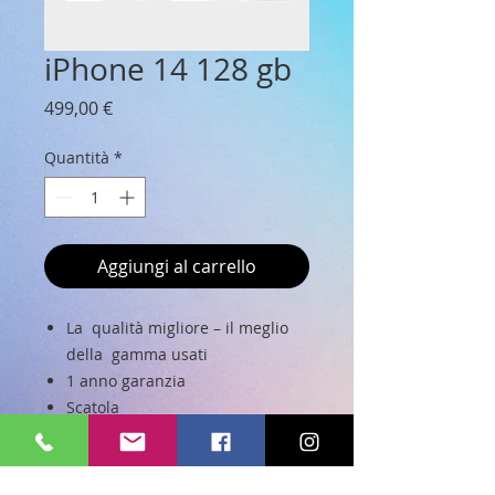
iPhone 14 128 gb
Prezzo
499,00 €
Quantità
*
Aggiungi al carrello
La qualità migliore – il meglio
della gamma usati
1 anno garanzia
Scatola
Cavo USB (esclusi dalla garanzia)
Nessun graffio sullo schermo
Condizioni estetiche di altissima