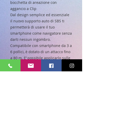
bocchetta di areazione con
aggancio a Clip
Dal design semplice ed essenziale
il nuovo supporto auto di SBS ti
permetterà di usare il tuo
smartphone come navigatore senza
darti nessun ingombro.
Compatibile con smartphone da 3 a
6 pollici, è dotato di un attacco fino
a 80 m. E’ possibile applicarlo sulle
ventole dell’aria. È in grado di
compiere una rotazione di 360° per
permetterti di tenere lo
smartphone nella posizione più
comoda, sia in orizzontale che in
verticale. Installazione facile e
veloce grazie alla clip che si
incastra facilmente nella bocchetta
dell’aria.