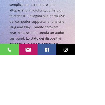
semplice per connettere al pc
altoparlanti, microfono, cuffia o un
telefono IP. Collegata alla porta USB
del computer supporta la funzione
Plug and Play. Tramite software
Xear 3D la scheda simula un audio
surround. Lo stato dei dispositivi
collegati può essere controllato
tramite led. Specifiche Tecniche:
Audio Adattatore per porta USB,
Interfaccia: USB 2.0 Tipo A Maschio,
Uscita microfono: jack da 3,5 mm,
Speaker d'ingresso: jack da 3,5 mm,
LED indicatore di stato, alimentato
via USB, 2 canali reali e 7.1 simulati
tramite software Xear 3D, Virtual
Speaker Shifter, Plug e Play.
Certificazioni: CE, RoHS, RAEE.