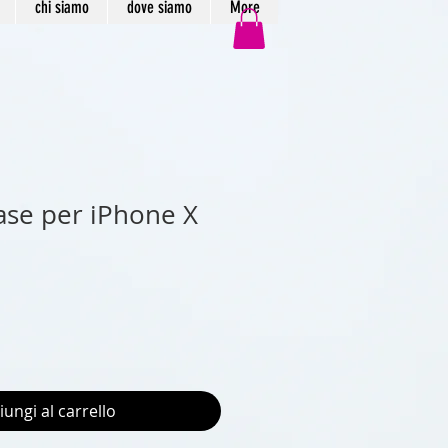
chi siamo
dove siamo
More
ase per iPhone X
iungi al carrello