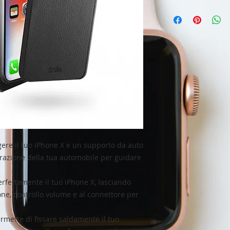
ere il tuo iPhone X e un supporto da auto
aerazione della tua automobile per guidare
rfettamente il tuo iPhone X, lasciando
ione, controllo volume e al connettore per
rmette di fissare saldamente il tuo