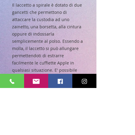
Il laccetto a spirale è dotato di
due
gancetti
che permettono di
attaccare la custodia ad uno
zainetto, una borsetta, alla cintura
oppure di indossarla
semplicemente al polso. Essendo a
molla, il laccetto
si può allungare
permettendoti di estrarre
facilmente le cuffiette Apple in
qualsiasi situazione.
E' possibile
rimuoverlo
ed usarlo per
personalizzare i tuoi accessori o
come braccialetto.
Fantasia e stile si fondono con
Snoopy e i Peanuts™
Esprimi il tuo stile unico ed
autentico con Snoopy e i Peanuts™.
La custodia a tema Space Traveller