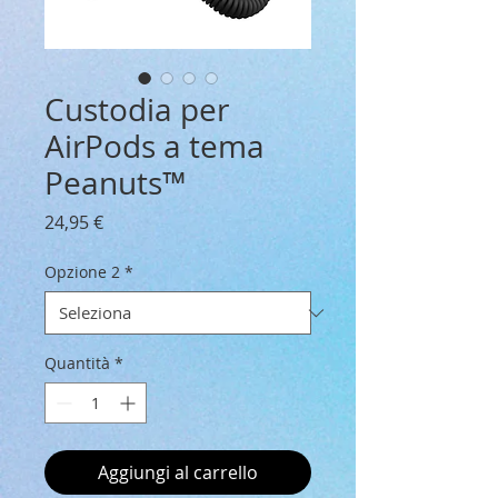
Custodia per
AirPods a tema
Peanuts™
Prezzo
24,95 €
Opzione 2
*
Quantità
*
Aggiungi al carrello