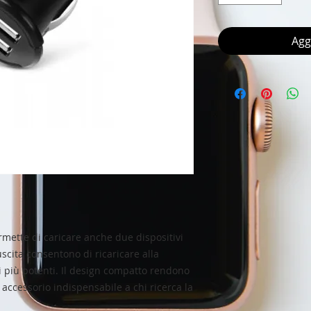
Agg
mette di caricare anche due dispositivi 
cita consentono di ricaricare alla 
 più potenti. Il design compatto rendono 
accessorio indispensabile a chi ricerca la 