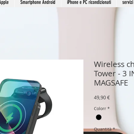
Apple
Smartphone Android
iPhone e PC ricondizionati
servizi
Wireless c
Tower - 3 I
MAGSAFE
Prezzo
49,90 €
Colorr
*
Quantità
*