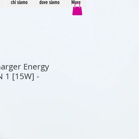
chi siamo
dove siamo
More
harger Energy
N 1 [15W] -