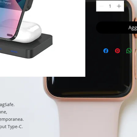
Agg
MagSafe.
one,
temporanea.
put Type-C.