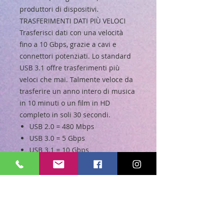
produttori di dispositivi.
TRASFERIMENTI DATI PIÙ VELOCI
Trasferisci dati con una velocità
fino a 10 Gbps, grazie a cavi e
connettori potenziati. Lo standard
USB 3.1 offre trasferimenti più
veloci che mai. Talmente veloce da
trasferire un anno intero di musica
in 10 minuti o un film in HD
completo in soli 30 secondi.
USB 2.0 = 480 Mbps
USB 3.0 = 5 Gbps
USB 3.1 = 10 Gbps
ALIMENTA E RICARICA ALTRI
DISPOSITIVI
Questo cavo USB-C supporta fino a
100 W/5 A di potenza e può essere