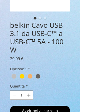
belkin Cavo USB
3.1 da USB-C™ a
USB-C™ 5A - 100
W
Prezzo
29,99 €
Opzione 1
*
Quantità
*
Aggiungi al carrello